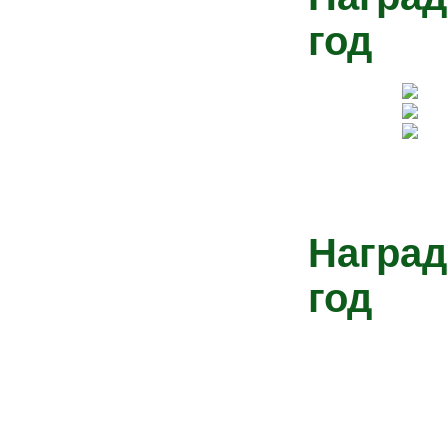
год
Наград
год