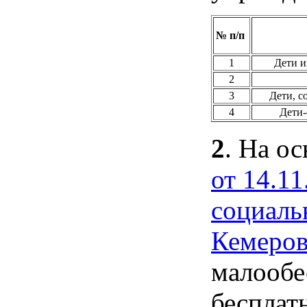
№ п/п
1
Дети и
2
3
Дети, с
4
Дети-
2
. На о
от 14.1
социаль
Кемеров
малообе
бесплат