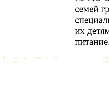
семей г
специал
их детя
питание
Вопросы о питании школьников:
Поч
45-95-00
650