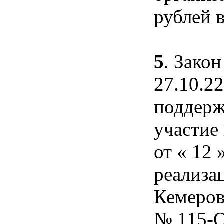
рублей в
5
. Зако
27.10.2
поддерж
участие
от « 12 
реализа
Кемеров
№ 115-О