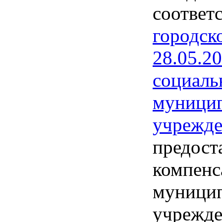
соответ
городск
28.05.2
социаль
муницип
учрежде
предост
компенс
муницип
учрежде