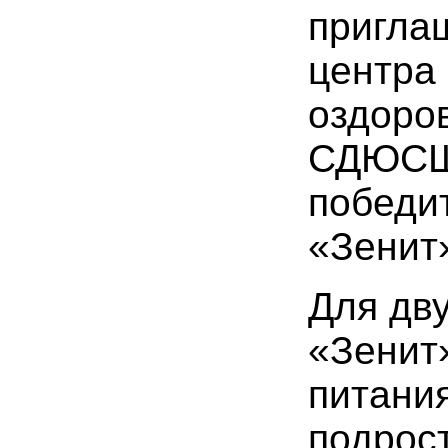
пригла
центра 
оздоро
СДЮСШО
победи
«Зенит
Для дв
«Зенит
питания
подрос