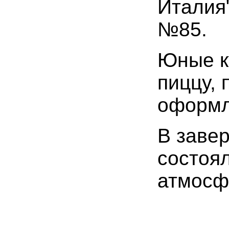
Италия
№85.
Юные к
пиццу,
оформл
В заве
состоя
атмосф