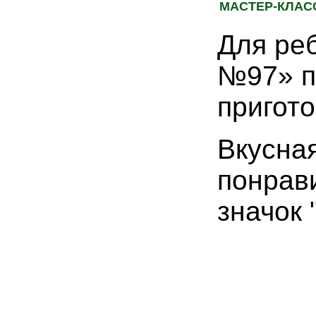
МАСТЕР-КЛАС
Для ре
№97» п
пригот
Вкусна
понрав
значок