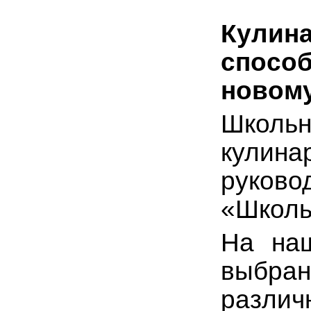
Кулин
способ
новому
Школьн
кулина
руков
«Школь
На наш
выбран
различ