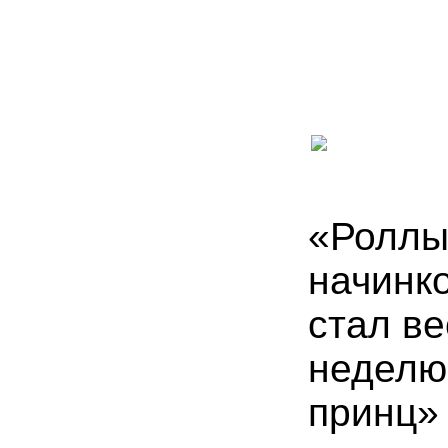
«Роллы
начинко
стал в
неделю
принц»