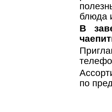
полезн
блюда 
В зав
чаепит
Пригла
телефон
Ассорт
по пре