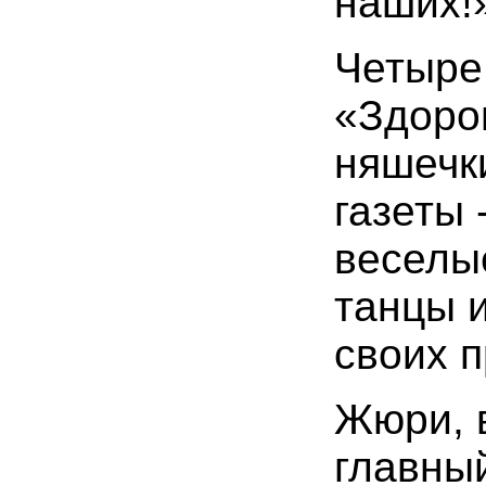
наших!
Четыре
«Здоро
няшечк
газеты 
веселы
танцы 
своих п
Жюри, в
главны