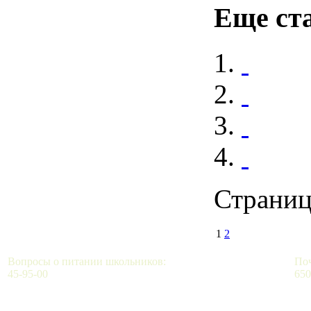
Еще ста
Страниц
1
2
Вопросы о питании школьников:
Поч
45-95-00
650