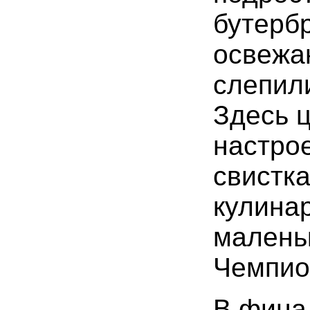
бутерб
освежа
слепил
Здесь 
настрое
свистка
кулина
малень
Чемпио
В фина